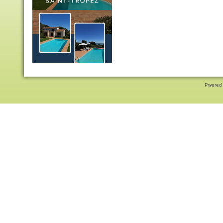
Pwered