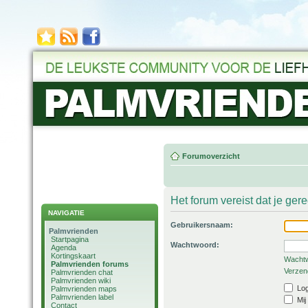
Forumoverzicht
Het forum vereist dat je ger
NAVIGATIE
Gebruikersnaam:
Palmvrienden
Startpagina
Wachtwoord:
Agenda
Kortingskaart
Wachtw
Palmvrienden forums
Verzend
Palmvrienden chat
Palmvrienden wiki
Log
Palmvrienden maps
Palmvrienden label
Mij
Contact