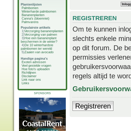
Plantenlijsten
Palmbomen
Winterharde palmbomen
Bananenplanten
REGISTREREN
Canna's (bloemriet)
Palmvarens
Om te kunnen inlog
Populairste artikels
1)
Verzorging bananenplanten
2)
Verzorging van palmen
slechts enkele min
3)
Hoe een bananenplant
beschermen in de winter?
4)
De 10 winterhardste
op dit forum. De b
palmbomen ter wereld
5)
Zaaien van avocado
permissies verlene
Handige pagina's
Exoten adressen
gebruikersvoorwaar
Veel gestelde vragen
Hoe foto's uploaden
Richtlijnen
regels altijd te wo
Disclaimer
Link naar ons
Links
Gebruikersvoorw
SPONSORS
Registreren