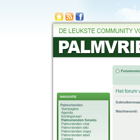
Forumoverz
Het forum v
NAVIGATIE
Gebruikersna
Palmvrienden
Startpagina
Wachtwoord:
Agenda
Kortingskaart
Palmvrienden forums
Palmvrienden chat
Palmvrienden wiki
Palmvrienden maps
Palmvrienden label
Contact