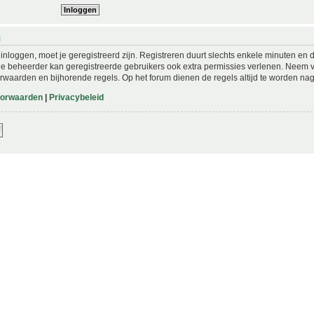
N
nloggen, moet je geregistreerd zijn. Registreren duurt slechts enkele minuten en 
De beheerder kan geregistreerde gebruikers ook extra permissies verlenen. Neem vo
rwaarden en bijhorende regels. Op het forum dienen de regels altijd te worden nag
oorwaarden
|
Privacybeleid