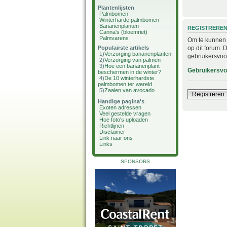
Plantenlijsten
Palmbomen
Winterharde palmbomen
Bananenplanten
REGISTRERE
Canna's (bloemriet)
Palmvarens
Om te kunnen i
op dit forum. 
Populairste artikels
1)
Verzorging bananenplanten
gebruikersvoo
2)
Verzorging van palmen
3)
Hoe een bananenplant
Gebruikersv
beschermen in de winter?
4)
De 10 winterhardste
palmbomen ter wereld
5)
Zaaien van avocado
Registreren
Handige pagina's
Exoten adressen
Veel gestelde vragen
Hoe foto's uploaden
Richtlijnen
Disclaimer
Link naar ons
Links
SPONSORS