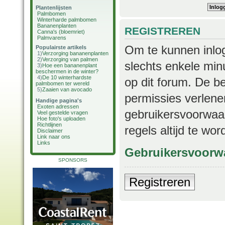
Plantenlijsten
Palmbomen
Winterharde palmbomen
Bananenplanten
REGISTREREN
Canna's (bloemriet)
Palmvarens
Om te kunnen inlog
Populairste artikels
1)
Verzorging bananenplanten
2)
Verzorging van palmen
slechts enkele min
3)
Hoe een bananenplant
beschermen in de winter?
4)
De 10 winterhardste
op dit forum. De b
palmbomen ter wereld
5)
Zaaien van avocado
permissies verlene
Handige pagina's
Exoten adressen
gebruikersvoorwaar
Veel gestelde vragen
Hoe foto's uploaden
Richtlijnen
regels altijd te wo
Disclaimer
Link naar ons
Links
Gebruikersvoorw
SPONSORS
Registreren