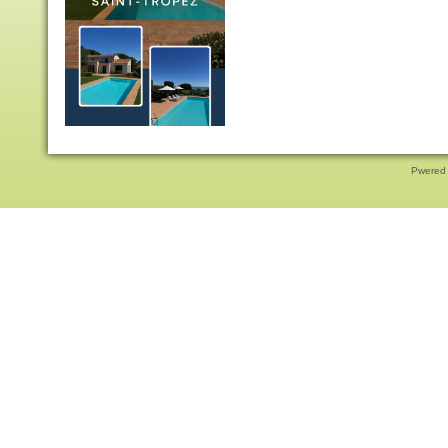
Pwered