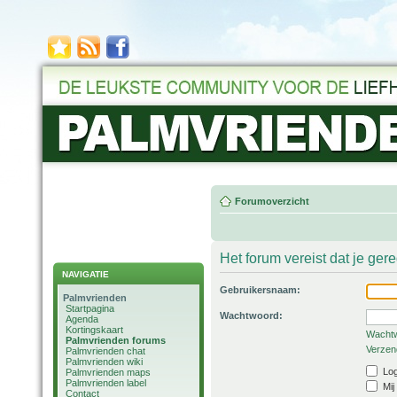
Forumoverzicht
Het forum vereist dat je ger
NAVIGATIE
Gebruikersnaam:
Palmvrienden
Startpagina
Wachtwoord:
Agenda
Kortingskaart
Wachtw
Palmvrienden forums
Verzend
Palmvrienden chat
Palmvrienden wiki
Log
Palmvrienden maps
Palmvrienden label
Mij
Contact