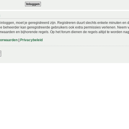
N
nloggen, moet je geregistreerd zijn. Registreren duurt slechts enkele minuten en 
De beheerder kan geregistreerde gebruikers ook extra permissies verlenen. Neem vo
rwaarden en bijhorende regels. Op het forum dienen de regels altijd te worden nag
oorwaarden
|
Privacybeleid