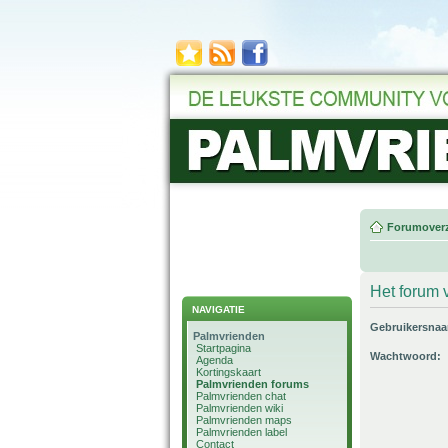
Forumoverz
Het forum v
NAVIGATIE
Gebruikersna
Palmvrienden
Startpagina
Wachtwoord:
Agenda
Kortingskaart
Palmvrienden forums
Palmvrienden chat
Palmvrienden wiki
Palmvrienden maps
Palmvrienden label
Contact