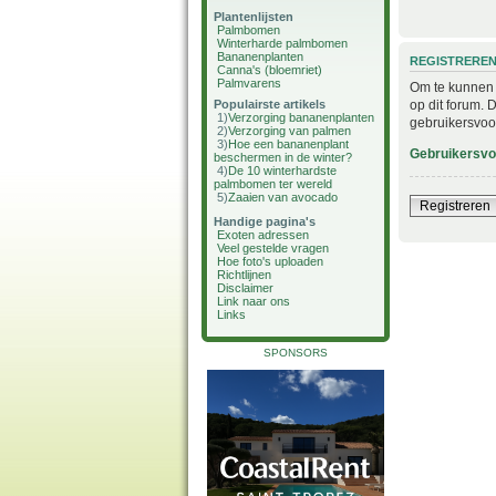
Plantenlijsten
Palmbomen
Winterharde palmbomen
Bananenplanten
REGISTRERE
Canna's (bloemriet)
Palmvarens
Om te kunnen i
op dit forum. 
Populairste artikels
1)
Verzorging bananenplanten
gebruikersvoo
2)
Verzorging van palmen
3)
Hoe een bananenplant
Gebruikersv
beschermen in de winter?
4)
De 10 winterhardste
palmbomen ter wereld
5)
Zaaien van avocado
Registreren
Handige pagina's
Exoten adressen
Veel gestelde vragen
Hoe foto's uploaden
Richtlijnen
Disclaimer
Link naar ons
Links
SPONSORS