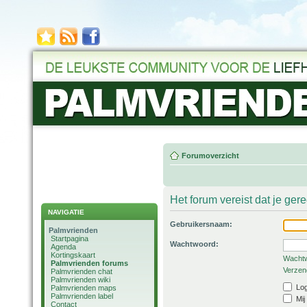
Forumoverzicht
Het forum vereist dat je ger
NAVIGATIE
Gebruikersnaam:
Palmvrienden
Startpagina
Wachtwoord:
Agenda
Kortingskaart
Wachtw
Palmvrienden forums
Verzend
Palmvrienden chat
Palmvrienden wiki
Log
Palmvrienden maps
Palmvrienden label
Mij
Contact