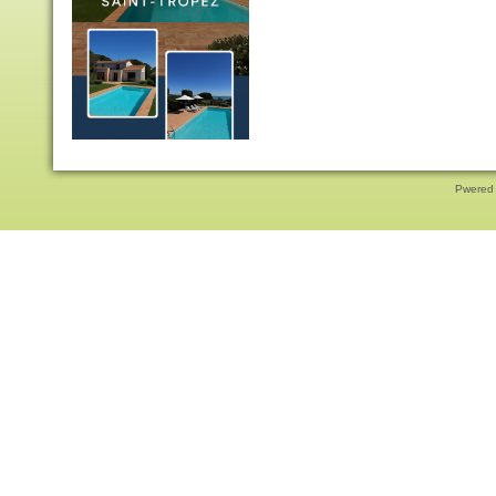
Pwered