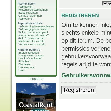
Plantenlijsten
Palmbomen
Winterharde palmbomen
Bananenplanten
REGISTREREN
Canna's (bloemriet)
Palmvarens
Om te kunnen inlog
Populairste artikels
1)
Verzorging bananenplanten
2)
Verzorging van palmen
slechts enkele min
3)
Hoe een bananenplant
beschermen in de winter?
4)
De 10 winterhardste
op dit forum. De b
palmbomen ter wereld
5)
Zaaien van avocado
permissies verlene
Handige pagina's
Exoten adressen
gebruikersvoorwaar
Veel gestelde vragen
Hoe foto's uploaden
Richtlijnen
regels altijd te wo
Disclaimer
Link naar ons
Links
Gebruikersvoorw
SPONSORS
Registreren