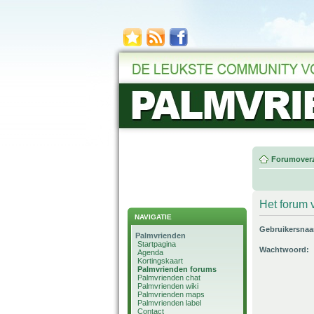
Forumoverz
Het forum v
NAVIGATIE
Gebruikersna
Palmvrienden
Startpagina
Wachtwoord:
Agenda
Kortingskaart
Palmvrienden forums
Palmvrienden chat
Palmvrienden wiki
Palmvrienden maps
Palmvrienden label
Contact