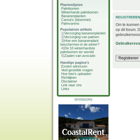
Plantenlijsten
Palmbomen
Winterharde palmbomen
Bananenplanten
REGISTRERE
Canna's (bloemriet)
Palmvarens
Om te kunnen i
op dit forum. 
Populairste artikels
1)
Verzorging bananenplanten
gebruikersvoo
2)
Verzorging van palmen
3)
Hoe een bananenplant
Gebruikersv
beschermen in de winter?
4)
De 10 winterhardste
palmbomen ter wereld
5)
Zaaien van avocado
Registreren
Handige pagina's
Exoten adressen
Veel gestelde vragen
Hoe foto's uploaden
Richtlijnen
Disclaimer
Link naar ons
Links
SPONSORS