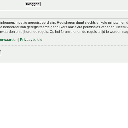
N
nloggen, moet je geregistreerd zijn. Registreren duurt slechts enkele minuten en 
De beheerder kan geregistreerde gebruikers ook extra permissies verlenen. Neem vo
rwaarden en bijhorende regels. Op het forum dienen de regels altijd te worden nag
oorwaarden
|
Privacybeleid