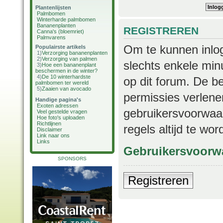
Plantenlijsten
Palmbomen
Winterharde palmbomen
Bananenplanten
REGISTREREN
Canna's (bloemriet)
Palmvarens
Om te kunnen inlog
Populairste artikels
1)
Verzorging bananenplanten
2)
Verzorging van palmen
slechts enkele min
3)
Hoe een bananenplant
beschermen in de winter?
4)
De 10 winterhardste
op dit forum. De b
palmbomen ter wereld
5)
Zaaien van avocado
permissies verlene
Handige pagina's
Exoten adressen
gebruikersvoorwaar
Veel gestelde vragen
Hoe foto's uploaden
Richtlijnen
regels altijd te wo
Disclaimer
Link naar ons
Links
Gebruikersvoorw
SPONSORS
Registreren