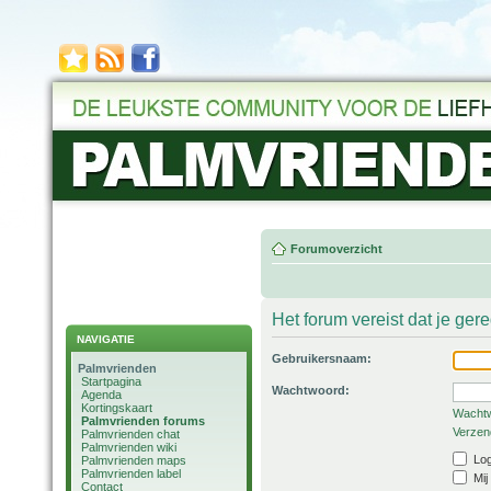
Forumoverzicht
Het forum vereist dat je ger
NAVIGATIE
Gebruikersnaam:
Palmvrienden
Startpagina
Wachtwoord:
Agenda
Kortingskaart
Wachtw
Palmvrienden forums
Verzend
Palmvrienden chat
Palmvrienden wiki
Log
Palmvrienden maps
Palmvrienden label
Mij
Contact