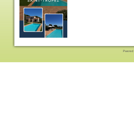
Pwered