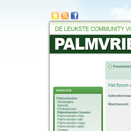
Forumoverz
Het forum v
NAVIGATIE
Gebruikersna
Palmvrienden
Startpagina
Wachtwoord:
Agenda
Kortingskaart
Palmvrienden forums
Palmvrienden chat
Palmvrienden wiki
Palmvrienden maps
Palmvrienden label
Contact