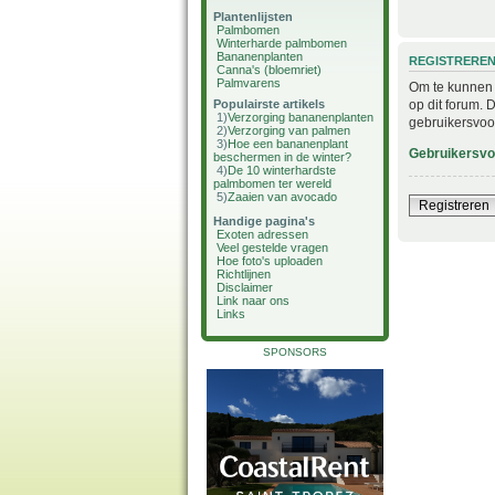
Plantenlijsten
Palmbomen
Winterharde palmbomen
Bananenplanten
REGISTRERE
Canna's (bloemriet)
Palmvarens
Om te kunnen i
op dit forum. 
Populairste artikels
1)
Verzorging bananenplanten
gebruikersvoo
2)
Verzorging van palmen
3)
Hoe een bananenplant
Gebruikersv
beschermen in de winter?
4)
De 10 winterhardste
palmbomen ter wereld
5)
Zaaien van avocado
Registreren
Handige pagina's
Exoten adressen
Veel gestelde vragen
Hoe foto's uploaden
Richtlijnen
Disclaimer
Link naar ons
Links
SPONSORS