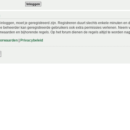
N
nloggen, moet je geregistreerd zijn. Registreren duurt slechts enkele minuten en 
De beheerder kan geregistreerde gebruikers ook extra permissies verlenen. Neem vo
rwaarden en bijhorende regels. Op het forum dienen de regels altijd te worden nag
oorwaarden
|
Privacybeleid