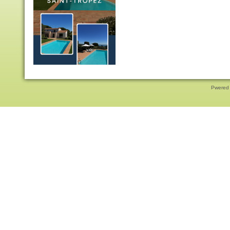
Pwered