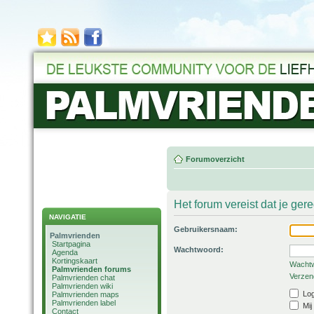
Forumoverzicht
Het forum vereist dat je ger
NAVIGATIE
Gebruikersnaam:
Palmvrienden
Startpagina
Wachtwoord:
Agenda
Kortingskaart
Wachtw
Palmvrienden forums
Verzend
Palmvrienden chat
Palmvrienden wiki
Log
Palmvrienden maps
Palmvrienden label
Mij
Contact