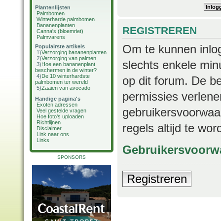
Plantenlijsten
Palmbomen
Winterharde palmbomen
Bananenplanten
REGISTREREN
Canna's (bloemriet)
Palmvarens
Om te kunnen inlog
Populairste artikels
1)
Verzorging bananenplanten
2)
Verzorging van palmen
slechts enkele min
3)
Hoe een bananenplant
beschermen in de winter?
4)
De 10 winterhardste
op dit forum. De b
palmbomen ter wereld
5)
Zaaien van avocado
permissies verlene
Handige pagina's
Exoten adressen
gebruikersvoorwaar
Veel gestelde vragen
Hoe foto's uploaden
Richtlijnen
regels altijd te wo
Disclaimer
Link naar ons
Links
Gebruikersvoorw
SPONSORS
Registreren