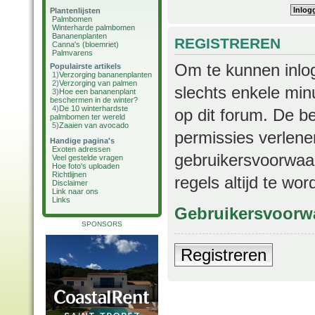
Plantenlijsten
Palmbomen
Winterharde palmbomen
Bananenplanten
REGISTREREN
Canna's (bloemriet)
Palmvarens
Om te kunnen inlog
Populairste artikels
1)
Verzorging bananenplanten
2)
Verzorging van palmen
slechts enkele min
3)
Hoe een bananenplant
beschermen in de winter?
4)
De 10 winterhardste
op dit forum. De b
palmbomen ter wereld
5)
Zaaien van avocado
permissies verlene
Handige pagina's
Exoten adressen
gebruikersvoorwaar
Veel gestelde vragen
Hoe foto's uploaden
Richtlijnen
regels altijd te wo
Disclaimer
Link naar ons
Links
Gebruikersvoorw
SPONSORS
Registreren