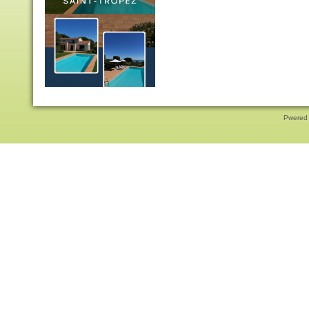
Pwered