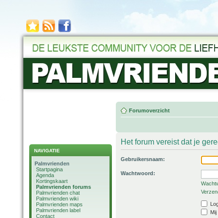
Forumoverzicht
Het forum vereist dat je ger
NAVIGATIE
Gebruikersnaam:
Palmvrienden
Startpagina
Wachtwoord:
Agenda
Kortingskaart
Wachtw
Palmvrienden forums
Verzend
Palmvrienden chat
Palmvrienden wiki
Log
Palmvrienden maps
Palmvrienden label
Mij
Contact