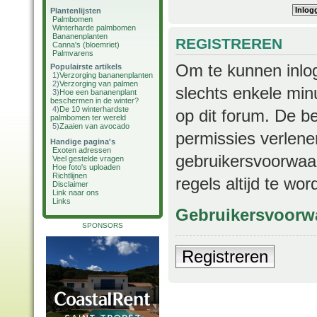
Plantenlijsten
Palmbomen
Winterharde palmbomen
Bananenplanten
REGISTREREN
Canna's (bloemriet)
Palmvarens
Om te kunnen inlog
Populairste artikels
1)
Verzorging bananenplanten
2)
Verzorging van palmen
slechts enkele min
3)
Hoe een bananenplant
beschermen in de winter?
4)
De 10 winterhardste
op dit forum. De b
palmbomen ter wereld
5)
Zaaien van avocado
permissies verlene
Handige pagina's
Exoten adressen
gebruikersvoorwaar
Veel gestelde vragen
Hoe foto's uploaden
Richtlijnen
regels altijd te wo
Disclaimer
Link naar ons
Links
Gebruikersvoorw
SPONSORS
Registreren