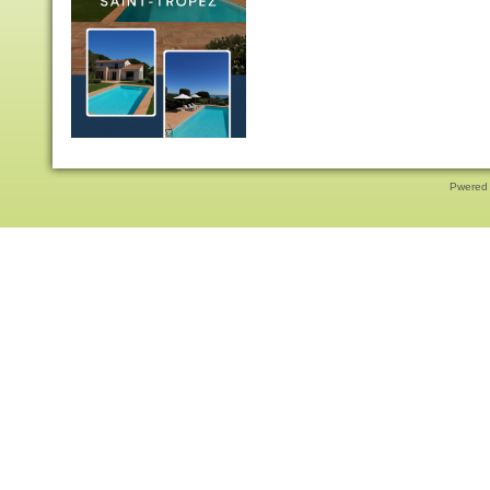
Pwered