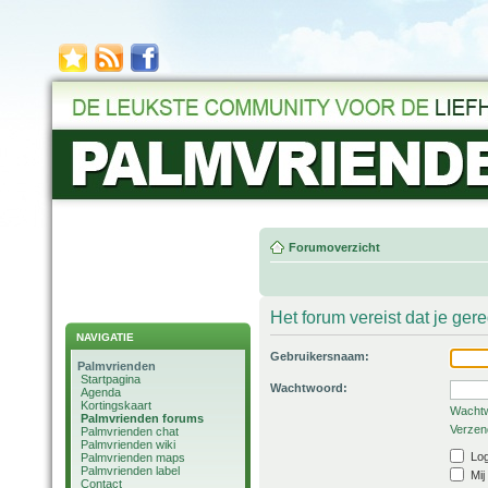
Forumoverzicht
Het forum vereist dat je ger
NAVIGATIE
Gebruikersnaam:
Palmvrienden
Startpagina
Wachtwoord:
Agenda
Kortingskaart
Wachtw
Palmvrienden forums
Verzend
Palmvrienden chat
Palmvrienden wiki
Log
Palmvrienden maps
Palmvrienden label
Mij
Contact