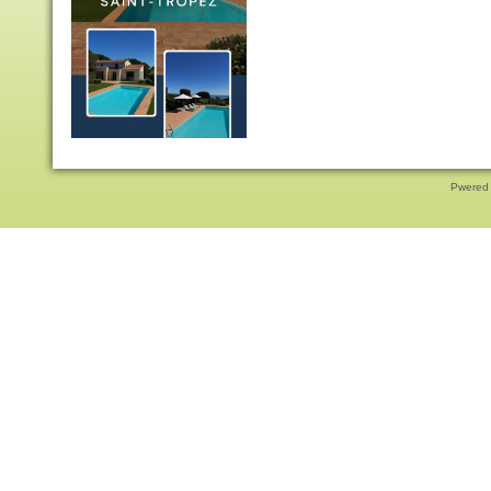
Pwered