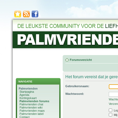
Forumoverzicht
Het forum vereist dat je ger
NAVIGATIE
Gebruikersnaam:
Palmvrienden
Startpagina
Wachtwoord:
Agenda
Kortingskaart
Wachtw
Palmvrienden forums
Verzend
Palmvrienden chat
Palmvrienden wiki
Log
Palmvrienden maps
Palmvrienden label
Mij
Contact