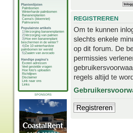
Plantenlijsten
Palmbomen
Winterharde palmbomen
Bananenplanten
REGISTREREN
Canna's (bloemriet)
Palmvarens
Om te kunnen inlog
Populairste artikels
1)
Verzorging bananenplanten
2)
Verzorging van palmen
slechts enkele min
3)
Hoe een bananenplant
beschermen in de winter?
4)
De 10 winterhardste
op dit forum. De b
palmbomen ter wereld
5)
Zaaien van avocado
permissies verlene
Handige pagina's
Exoten adressen
gebruikersvoorwaar
Veel gestelde vragen
Hoe foto's uploaden
Richtlijnen
regels altijd te wo
Disclaimer
Link naar ons
Links
Gebruikersvoorw
SPONSORS
Registreren