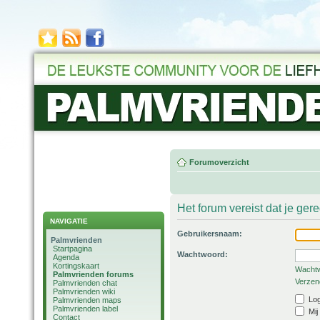
Forumoverzicht
Het forum vereist dat je ger
NAVIGATIE
Gebruikersnaam:
Palmvrienden
Startpagina
Wachtwoord:
Agenda
Kortingskaart
Wachtw
Palmvrienden forums
Verzend
Palmvrienden chat
Palmvrienden wiki
Log
Palmvrienden maps
Palmvrienden label
Mij
Contact