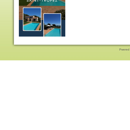
Pwered