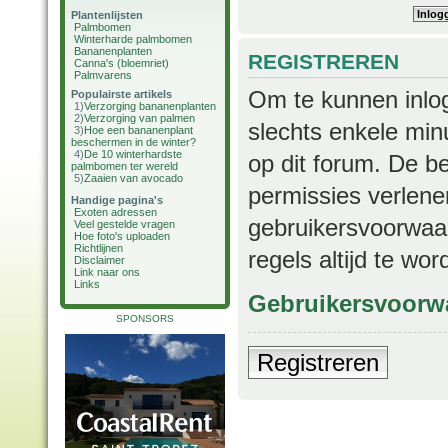
Plantenlijsten
Palmbomen
Winterharde palmbomen
Bananenplanten
REGISTREREN
Canna's (bloemriet)
Palmvarens
Om te kunnen inlog
Populairste artikels
1)
Verzorging bananenplanten
2)
Verzorging van palmen
slechts enkele min
3)
Hoe een bananenplant
beschermen in de winter?
4)
De 10 winterhardste
op dit forum. De b
palmbomen ter wereld
5)
Zaaien van avocado
permissies verlene
Handige pagina's
Exoten adressen
gebruikersvoorwaar
Veel gestelde vragen
Hoe foto's uploaden
Richtlijnen
regels altijd te wo
Disclaimer
Link naar ons
Links
Gebruikersvoorw
SPONSORS
Registreren