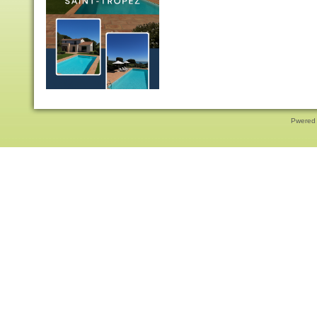
Pwered