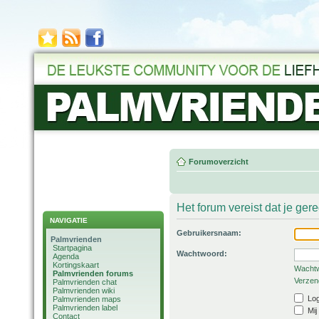
Forumoverzicht
Het forum vereist dat je ger
NAVIGATIE
Gebruikersnaam:
Palmvrienden
Startpagina
Wachtwoord:
Agenda
Kortingskaart
Wachtw
Palmvrienden forums
Verzend
Palmvrienden chat
Palmvrienden wiki
Log
Palmvrienden maps
Palmvrienden label
Mij
Contact