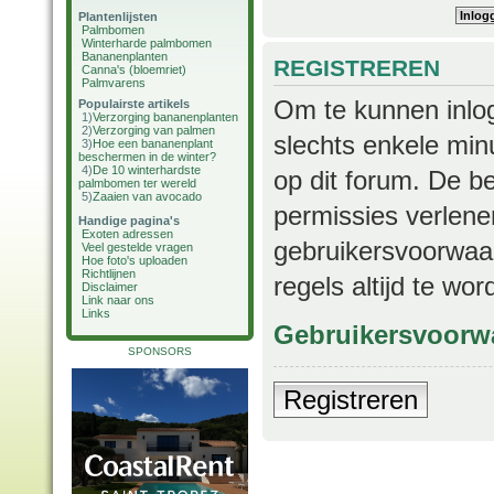
Plantenlijsten
Palmbomen
Winterharde palmbomen
Bananenplanten
REGISTREREN
Canna's (bloemriet)
Palmvarens
Om te kunnen inlog
Populairste artikels
1)
Verzorging bananenplanten
2)
Verzorging van palmen
slechts enkele min
3)
Hoe een bananenplant
beschermen in de winter?
4)
De 10 winterhardste
op dit forum. De b
palmbomen ter wereld
5)
Zaaien van avocado
permissies verlene
Handige pagina's
Exoten adressen
gebruikersvoorwaar
Veel gestelde vragen
Hoe foto's uploaden
Richtlijnen
regels altijd te wo
Disclaimer
Link naar ons
Links
Gebruikersvoorw
SPONSORS
Registreren