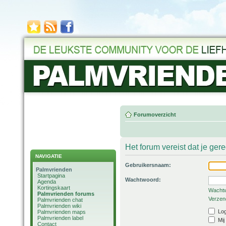
Forumoverzicht
Het forum vereist dat je ger
NAVIGATIE
Gebruikersnaam:
Palmvrienden
Startpagina
Wachtwoord:
Agenda
Kortingskaart
Wachtw
Palmvrienden forums
Verzend
Palmvrienden chat
Palmvrienden wiki
Log
Palmvrienden maps
Palmvrienden label
Mij
Contact