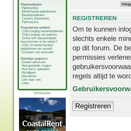
Plantenlijsten
Palmbomen
Winterharde palmbomen
Bananenplanten
REGISTREREN
Canna's (bloemriet)
Palmvarens
Om te kunnen inlog
Populairste artikels
1)
Verzorging bananenplanten
2)
Verzorging van palmen
slechts enkele min
3)
Hoe een bananenplant
beschermen in de winter?
4)
De 10 winterhardste
op dit forum. De b
palmbomen ter wereld
5)
Zaaien van avocado
permissies verlene
Handige pagina's
Exoten adressen
gebruikersvoorwaar
Veel gestelde vragen
Hoe foto's uploaden
Richtlijnen
regels altijd te wo
Disclaimer
Link naar ons
Links
Gebruikersvoorw
SPONSORS
Registreren