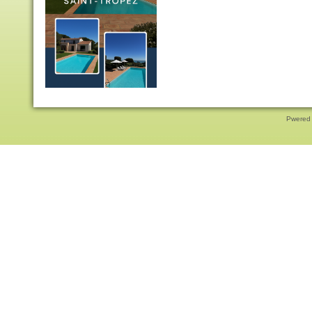
Pwered