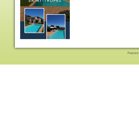
Pwered