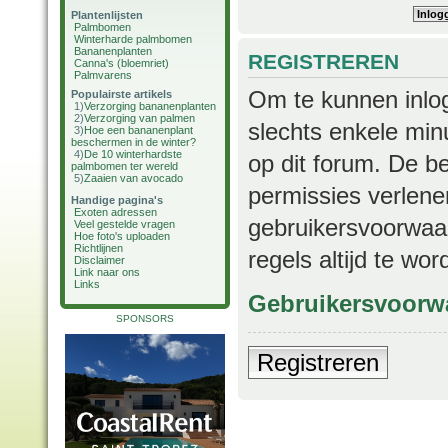
Plantenlijsten
Palmbomen
Winterharde palmbomen
Bananenplanten
REGISTREREN
Canna's (bloemriet)
Palmvarens
Om te kunnen inlog
Populairste artikels
1)
Verzorging bananenplanten
2)
Verzorging van palmen
slechts enkele min
3)
Hoe een bananenplant
beschermen in de winter?
4)
De 10 winterhardste
op dit forum. De b
palmbomen ter wereld
5)
Zaaien van avocado
permissies verlene
Handige pagina's
Exoten adressen
gebruikersvoorwaar
Veel gestelde vragen
Hoe foto's uploaden
Richtlijnen
regels altijd te wo
Disclaimer
Link naar ons
Links
Gebruikersvoorw
SPONSORS
Registreren