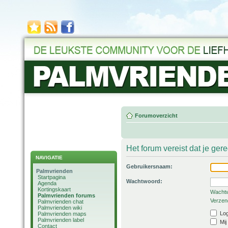
Forumoverzicht
Het forum vereist dat je ger
NAVIGATIE
Gebruikersnaam:
Palmvrienden
Startpagina
Wachtwoord:
Agenda
Kortingskaart
Wachtw
Palmvrienden forums
Verzend
Palmvrienden chat
Palmvrienden wiki
Log
Palmvrienden maps
Palmvrienden label
Mij
Contact