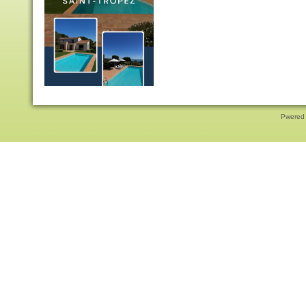
Pwered