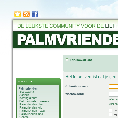
Forumoverzicht
Het forum vereist dat je ger
NAVIGATIE
Gebruikersnaam:
Palmvrienden
Startpagina
Wachtwoord:
Agenda
Kortingskaart
Wachtw
Palmvrienden forums
Verzend
Palmvrienden chat
Palmvrienden wiki
Log
Palmvrienden maps
Palmvrienden label
Mij
Contact