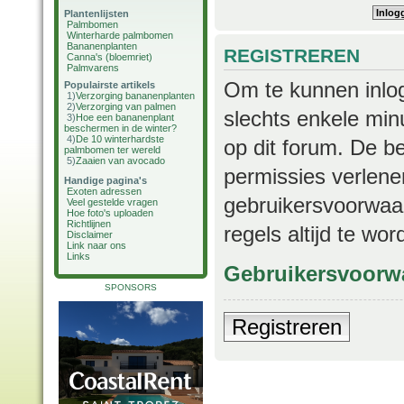
Plantenlijsten
Palmbomen
Winterharde palmbomen
Bananenplanten
REGISTREREN
Canna's (bloemriet)
Palmvarens
Om te kunnen inlog
Populairste artikels
1)
Verzorging bananenplanten
2)
Verzorging van palmen
slechts enkele min
3)
Hoe een bananenplant
beschermen in de winter?
4)
De 10 winterhardste
op dit forum. De b
palmbomen ter wereld
5)
Zaaien van avocado
permissies verlene
Handige pagina's
Exoten adressen
gebruikersvoorwaar
Veel gestelde vragen
Hoe foto's uploaden
Richtlijnen
regels altijd te wo
Disclaimer
Link naar ons
Links
Gebruikersvoorw
SPONSORS
Registreren