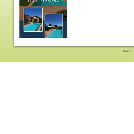
Pwered