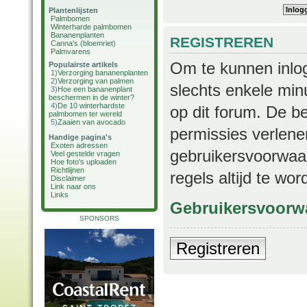
Plantenlijsten
Palmbomen
Winterharde palmbomen
Bananenplanten
REGISTREREN
Canna's (bloemriet)
Palmvarens
Om te kunnen inlog
Populairste artikels
1)
Verzorging bananenplanten
2)
Verzorging van palmen
slechts enkele min
3)
Hoe een bananenplant
beschermen in de winter?
4)
De 10 winterhardste
op dit forum. De b
palmbomen ter wereld
5)
Zaaien van avocado
permissies verlene
Handige pagina's
Exoten adressen
gebruikersvoorwaar
Veel gestelde vragen
Hoe foto's uploaden
Richtlijnen
regels altijd te wo
Disclaimer
Link naar ons
Links
Gebruikersvoorw
SPONSORS
Registreren