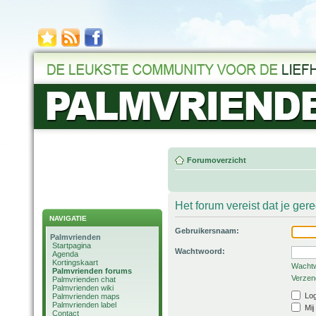
Forumoverzicht
Het forum vereist dat je ger
NAVIGATIE
Gebruikersnaam:
Palmvrienden
Startpagina
Wachtwoord:
Agenda
Kortingskaart
Wachtw
Palmvrienden forums
Verzend
Palmvrienden chat
Palmvrienden wiki
Log
Palmvrienden maps
Palmvrienden label
Mij
Contact