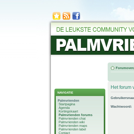
Forumoverz
Het forum v
NAVIGATIE
Gebruikersna
Palmvrienden
Startpagina
Wachtwoord:
Agenda
Kortingskaart
Palmvrienden forums
Palmvrienden chat
Palmvrienden wiki
Palmvrienden maps
Palmvrienden label
Contact