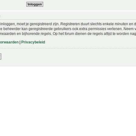
N
nloggen, moet je geregistreerd zijn. Registreren duurt slechts enkele minuten en 
De beheerder kan geregistreerde gebruikers ook extra permissies verlenen. Neem vo
rwaarden en bijhorende regels. Op het forum dienen de regels altijd te worden nag
oorwaarden
|
Privacybeleid