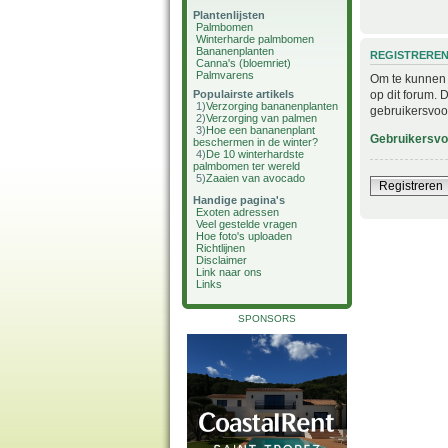
Plantenlijsten
Palmbomen
Winterharde palmbomen
Bananenplanten
REGISTRERE
Canna's (bloemriet)
Palmvarens
Om te kunnen i
op dit forum. 
Populairste artikels
1)
Verzorging bananenplanten
gebruikersvoo
2)
Verzorging van palmen
3)
Hoe een bananenplant
Gebruikersv
beschermen in de winter?
4)
De 10 winterhardste
palmbomen ter wereld
5)
Zaaien van avocado
Registreren
Handige pagina's
Exoten adressen
Veel gestelde vragen
Hoe foto's uploaden
Richtlijnen
Disclaimer
Link naar ons
Links
SPONSORS