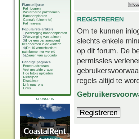
Plantenlijsten
Palmbomen
Winterharde palmbomen
Bananenplanten
REGISTREREN
Canna's (bloemriet)
Palmvarens
Om te kunnen inlog
Populairste artikels
1)
Verzorging bananenplanten
2)
Verzorging van palmen
slechts enkele min
3)
Hoe een bananenplant
beschermen in de winter?
4)
De 10 winterhardste
op dit forum. De b
palmbomen ter wereld
5)
Zaaien van avocado
permissies verlene
Handige pagina's
Exoten adressen
gebruikersvoorwaar
Veel gestelde vragen
Hoe foto's uploaden
Richtlijnen
regels altijd te wo
Disclaimer
Link naar ons
Links
Gebruikersvoorw
SPONSORS
Registreren