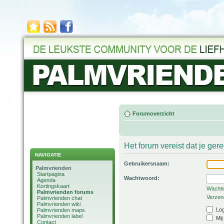
Forumoverzicht
Het forum vereist dat je ger
NAVIGATIE
Gebruikersnaam:
Palmvrienden
Startpagina
Wachtwoord:
Agenda
Kortingskaart
Wachtw
Palmvrienden forums
Verzend
Palmvrienden chat
Palmvrienden wiki
Log
Palmvrienden maps
Palmvrienden label
Mij
Contact