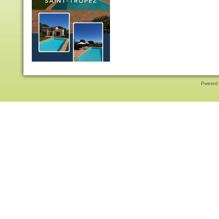
Pwered