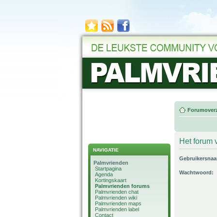
Forumoverz
Het forum v
NAVIGATIE
Gebruikersna
Palmvrienden
Startpagina
Wachtwoord:
Agenda
Kortingskaart
Palmvrienden forums
Palmvrienden chat
Palmvrienden wiki
Palmvrienden maps
Palmvrienden label
Contact