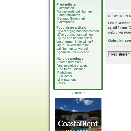
Plantenlijsten
Palmbomen
Winterharde palmbomen
Bananenplanten
REGISTRERE
Canna's (bloemriet)
Palmvarens
Om te kunnen i
op dit forum. 
Populairste artikels
1)
Verzorging bananenplanten
gebruikersvoo
2)
Verzorging van palmen
3)
Hoe een bananenplant
Gebruikersv
beschermen in de winter?
4)
De 10 winterhardste
palmbomen ter wereld
5)
Zaaien van avocado
Registreren
Handige pagina's
Exoten adressen
Veel gestelde vragen
Hoe foto's uploaden
Richtlijnen
Disclaimer
Link naar ons
Links
SPONSORS