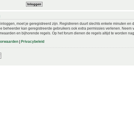
N
nloggen, moet je geregistreerd zijn. Registreren duurt slechts enkele minuten en 
De beheerder kan geregistreerde gebruikers ook extra permissies verlenen. Neem vo
rwaarden en bijhorende regels. Op het forum dienen de regels altijd te worden nag
oorwaarden
|
Privacybeleid