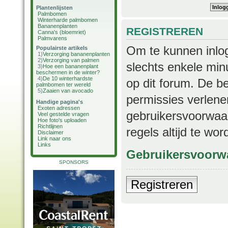
Plantenlijsten
Palmbomen
Winterharde palmbomen
Bananenplanten
REGISTREREN
Canna's (bloemriet)
Palmvarens
Om te kunnen inlog
Populairste artikels
1)
Verzorging bananenplanten
2)
Verzorging van palmen
slechts enkele min
3)
Hoe een bananenplant
beschermen in de winter?
4)
De 10 winterhardste
op dit forum. De b
palmbomen ter wereld
5)
Zaaien van avocado
permissies verlene
Handige pagina's
Exoten adressen
gebruikersvoorwaar
Veel gestelde vragen
Hoe foto's uploaden
Richtlijnen
regels altijd te wo
Disclaimer
Link naar ons
Links
Gebruikersvoorw
SPONSORS
Registreren