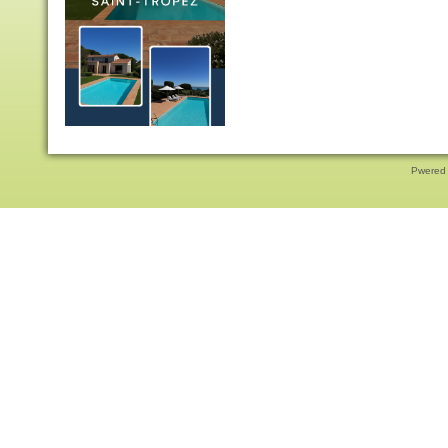
Pwered