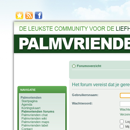
Forumoverzicht
Het forum vereist dat je ger
NAVIGATIE
Gebruikersnaam:
Palmvrienden
Startpagina
Wachtwoord:
Agenda
Kortingskaart
Wachtw
Palmvrienden forums
Verzend
Palmvrienden chat
Palmvrienden wiki
Log
Palmvrienden maps
Palmvrienden label
Mij
Contact