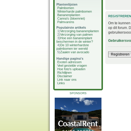
Plantenlijsten
Palmbomen
Winterharde palmbomen
Bananenplanten
REGISTRERE
Canna's (bloemriet)
Palmvarens
Om te kunnen i
op dit forum. 
Populairste artikels
1)
Verzorging bananenplanten
gebruikersvoo
2)
Verzorging van palmen
3)
Hoe een bananenplant
Gebruikersv
beschermen in de winter?
4)
De 10 winterhardste
palmbomen ter wereld
5)
Zaaien van avocado
Registreren
Handige pagina's
Exoten adressen
Veel gestelde vragen
Hoe foto's uploaden
Richtlijnen
Disclaimer
Link naar ons
Links
SPONSORS