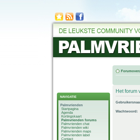
Forumoverz
Het forum v
NAVIGATIE
Gebruikersna
Palmvrienden
Startpagina
Wachtwoord:
Agenda
Kortingskaart
Palmvrienden forums
Palmvrienden chat
Palmvrienden wiki
Palmvrienden maps
Palmvrienden label
Contact