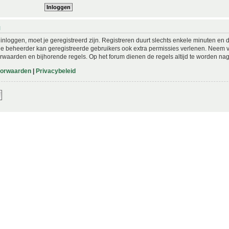
N
nloggen, moet je geregistreerd zijn. Registreren duurt slechts enkele minuten en 
De beheerder kan geregistreerde gebruikers ook extra permissies verlenen. Neem vo
rwaarden en bijhorende regels. Op het forum dienen de regels altijd te worden nag
oorwaarden
|
Privacybeleid