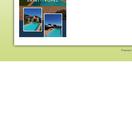
Pwered