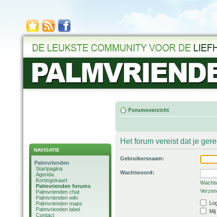
Forumoverzicht
Het forum vereist dat je ger
NAVIGATIE
Gebruikersnaam:
Palmvrienden
Startpagina
Wachtwoord:
Agenda
Kortingskaart
Wachtw
Palmvrienden forums
Verzend
Palmvrienden chat
Palmvrienden wiki
Log
Palmvrienden maps
Palmvrienden label
Mij
Contact