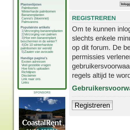
Plantenlijsten
Palmbomen
Winterharde palmbomen
Bananenplanten
REGISTREREN
Canna's (bloemriet)
Palmvarens
Om te kunnen inlog
Populairste artikels
1)
Verzorging bananenplanten
2)
Verzorging van palmen
slechts enkele min
3)
Hoe een bananenplant
beschermen in de winter?
4)
De 10 winterhardste
op dit forum. De b
palmbomen ter wereld
5)
Zaaien van avocado
permissies verlene
Handige pagina's
Exoten adressen
gebruikersvoorwaar
Veel gestelde vragen
Hoe foto's uploaden
Richtlijnen
regels altijd te wo
Disclaimer
Link naar ons
Links
Gebruikersvoorw
SPONSORS
Registreren