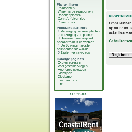
Plantenlijsten
Palmbomen
Winterharde palmbomen
Bananenplanten
REGISTRERE
Canna's (bloemriet)
Palmvarens
Om te kunnen i
op dit forum. 
Populairste artikels
1)
Verzorging bananenplanten
gebruikersvoo
2)
Verzorging van palmen
3)
Hoe een bananenplant
Gebruikersv
beschermen in de winter?
4)
De 10 winterhardste
palmbomen ter wereld
5)
Zaaien van avocado
Registreren
Handige pagina's
Exoten adressen
Veel gestelde vragen
Hoe foto's uploaden
Richtlijnen
Disclaimer
Link naar ons
Links
SPONSORS