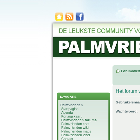
Forumoverz
Het forum v
NAVIGATIE
Gebruikersna
Palmvrienden
Startpagina
Wachtwoord:
Agenda
Kortingskaart
Palmvrienden forums
Palmvrienden chat
Palmvrienden wiki
Palmvrienden maps
Palmvrienden label
Contact