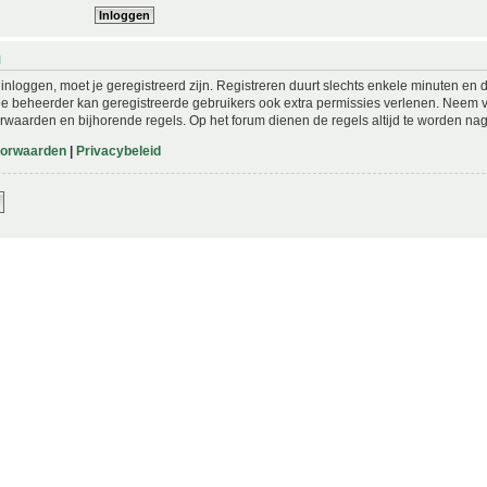
N
nloggen, moet je geregistreerd zijn. Registreren duurt slechts enkele minuten en 
De beheerder kan geregistreerde gebruikers ook extra permissies verlenen. Neem vo
rwaarden en bijhorende regels. Op het forum dienen de regels altijd te worden nag
oorwaarden
|
Privacybeleid