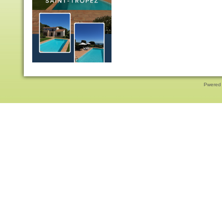
Pwered