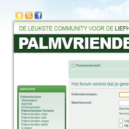
Forumoverzicht
Het forum vereist dat je ger
NAVIGATIE
Gebruikersnaam:
Palmvrienden
Startpagina
Wachtwoord:
Agenda
Kortingskaart
Wachtw
Palmvrienden forums
Verzend
Palmvrienden chat
Palmvrienden wiki
Log
Palmvrienden maps
Palmvrienden label
Mij
Contact