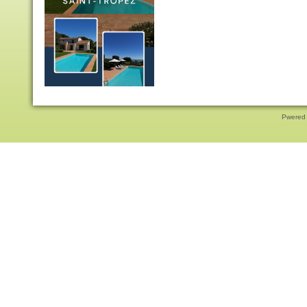
Pwered