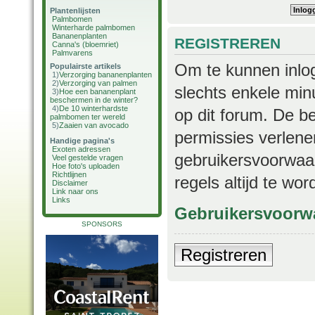
Plantenlijsten
Palmbomen
Winterharde palmbomen
Bananenplanten
REGISTREREN
Canna's (bloemriet)
Palmvarens
Om te kunnen inlog
Populairste artikels
1)
Verzorging bananenplanten
2)
Verzorging van palmen
slechts enkele min
3)
Hoe een bananenplant
beschermen in de winter?
4)
De 10 winterhardste
op dit forum. De b
palmbomen ter wereld
5)
Zaaien van avocado
permissies verlene
Handige pagina's
Exoten adressen
gebruikersvoorwaar
Veel gestelde vragen
Hoe foto's uploaden
Richtlijnen
regels altijd te wo
Disclaimer
Link naar ons
Links
Gebruikersvoorw
SPONSORS
Registreren