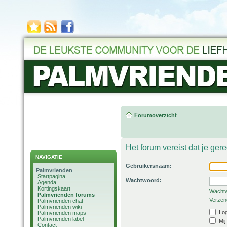
Forumoverzicht
Het forum vereist dat je ger
NAVIGATIE
Gebruikersnaam:
Palmvrienden
Startpagina
Wachtwoord:
Agenda
Kortingskaart
Wachtw
Palmvrienden forums
Verzend
Palmvrienden chat
Palmvrienden wiki
Log
Palmvrienden maps
Palmvrienden label
Mij
Contact