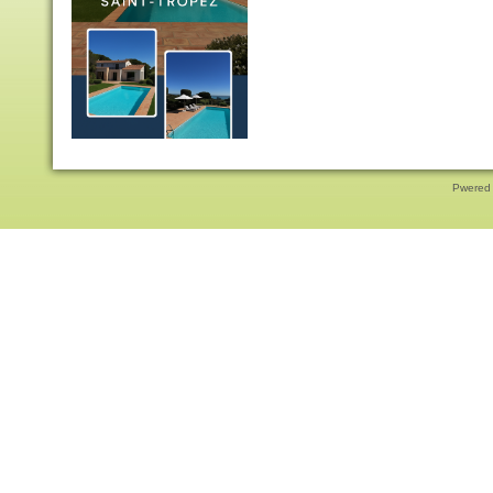
Pwered