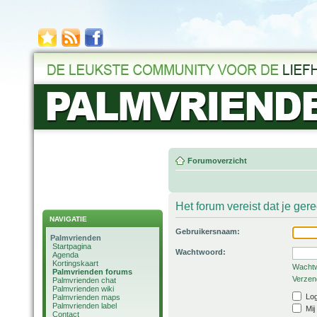
Forumoverzicht
Het forum vereist dat je ger
NAVIGATIE
Gebruikersnaam:
Palmvrienden
Startpagina
Wachtwoord:
Agenda
Kortingskaart
Wachtw
Palmvrienden forums
Verzend
Palmvrienden chat
Palmvrienden wiki
Log
Palmvrienden maps
Palmvrienden label
Mij
Contact