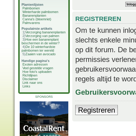
Plantenlijsten
Palmbomen
Winterharde palmbomen
Bananenplanten
REGISTREREN
Canna's (bloemriet)
Palmvarens
Om te kunnen inlog
Populairste artikels
1)
Verzorging bananenplanten
2)
Verzorging van palmen
slechts enkele min
3)
Hoe een bananenplant
beschermen in de winter?
4)
De 10 winterhardste
op dit forum. De b
palmbomen ter wereld
5)
Zaaien van avocado
permissies verlene
Handige pagina's
Exoten adressen
gebruikersvoorwaar
Veel gestelde vragen
Hoe foto's uploaden
Richtlijnen
regels altijd te wo
Disclaimer
Link naar ons
Links
Gebruikersvoorw
SPONSORS
Registreren