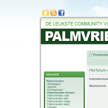
Forumoverz
Het forum v
NAVIGATIE
Gebruikersna
Palmvrienden
Startpagina
Wachtwoord:
Agenda
Kortingskaart
Palmvrienden forums
Palmvrienden chat
Palmvrienden wiki
Palmvrienden maps
Palmvrienden label
Contact