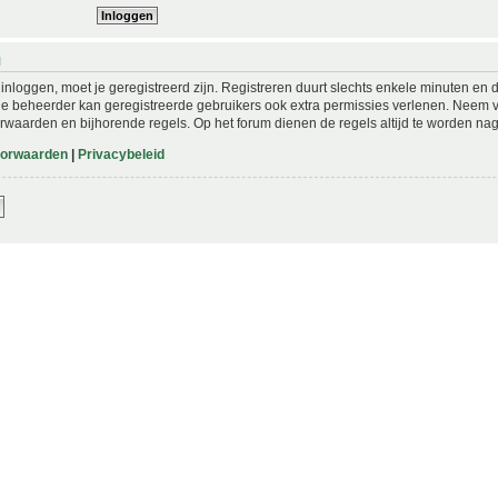
N
nloggen, moet je geregistreerd zijn. Registreren duurt slechts enkele minuten en 
De beheerder kan geregistreerde gebruikers ook extra permissies verlenen. Neem vo
rwaarden en bijhorende regels. Op het forum dienen de regels altijd te worden nag
oorwaarden
|
Privacybeleid