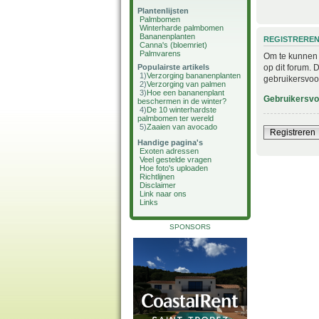
Plantenlijsten
Palmbomen
Winterharde palmbomen
Bananenplanten
REGISTRERE
Canna's (bloemriet)
Palmvarens
Om te kunnen i
op dit forum. 
Populairste artikels
1)
Verzorging bananenplanten
gebruikersvoo
2)
Verzorging van palmen
3)
Hoe een bananenplant
Gebruikersv
beschermen in de winter?
4)
De 10 winterhardste
palmbomen ter wereld
5)
Zaaien van avocado
Registreren
Handige pagina's
Exoten adressen
Veel gestelde vragen
Hoe foto's uploaden
Richtlijnen
Disclaimer
Link naar ons
Links
SPONSORS