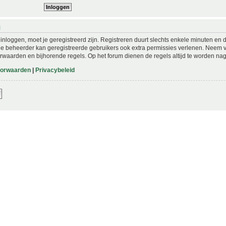
N
nloggen, moet je geregistreerd zijn. Registreren duurt slechts enkele minuten en 
De beheerder kan geregistreerde gebruikers ook extra permissies verlenen. Neem vo
rwaarden en bijhorende regels. Op het forum dienen de regels altijd te worden nag
oorwaarden
|
Privacybeleid