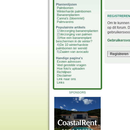
Plantenlijsten
Palmbomen
Winterharde palmbomen
Bananenplanten
REGISTRERE
Canna's (bloemriet)
Palmvarens
Om te kunnen i
op dit forum. 
Populairste artikels
1)
Verzorging bananenplanten
gebruikersvoo
2)
Verzorging van palmen
3)
Hoe een bananenplant
Gebruikersv
beschermen in de winter?
4)
De 10 winterhardste
palmbomen ter wereld
5)
Zaaien van avocado
Registreren
Handige pagina's
Exoten adressen
Veel gestelde vragen
Hoe foto's uploaden
Richtlijnen
Disclaimer
Link naar ons
Links
SPONSORS