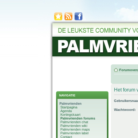
Forumoverz
Het forum v
NAVIGATIE
Gebruikersna
Palmvrienden
Startpagina
Wachtwoord:
Agenda
Kortingskaart
Palmvrienden forums
Palmvrienden chat
Palmvrienden wiki
Palmvrienden maps
Palmvrienden label
Contact