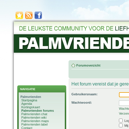
Forumoverzicht
Het forum vereist dat je ger
NAVIGATIE
Gebruikersnaam:
Palmvrienden
Startpagina
Wachtwoord:
Agenda
Kortingskaart
Wachtw
Palmvrienden forums
Verzend
Palmvrienden chat
Palmvrienden wiki
Log
Palmvrienden maps
Palmvrienden label
Mij
Contact