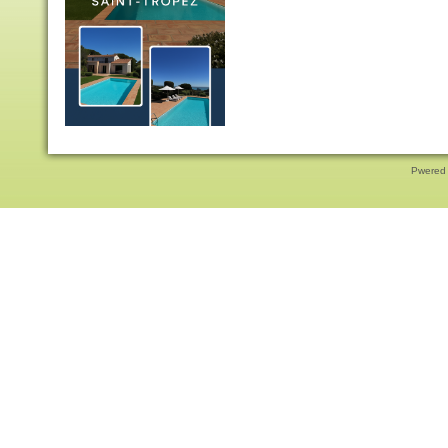
Pwered