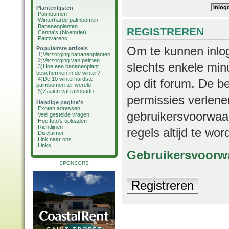
Plantenlijsten
Palmbomen
Winterharde palmbomen
Bananenplanten
REGISTREREN
Canna's (bloemriet)
Palmvarens
Om te kunnen inlog
Populairste artikels
1)
Verzorging bananenplanten
2)
Verzorging van palmen
slechts enkele min
3)
Hoe een bananenplant
beschermen in de winter?
4)
De 10 winterhardste
op dit forum. De b
palmbomen ter wereld
5)
Zaaien van avocado
permissies verlene
Handige pagina's
Exoten adressen
gebruikersvoorwaar
Veel gestelde vragen
Hoe foto's uploaden
Richtlijnen
regels altijd te wo
Disclaimer
Link naar ons
Links
Gebruikersvoorw
SPONSORS
Registreren