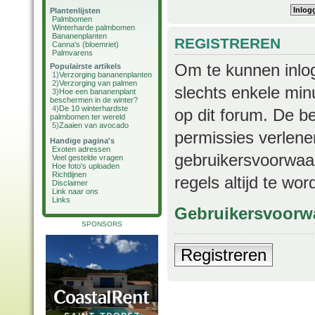
Plantenlijsten
Palmbomen
Winterharde palmbomen
Bananenplanten
REGISTREREN
Canna's (bloemriet)
Palmvarens
Om te kunnen inlog
Populairste artikels
1)
Verzorging bananenplanten
2)
Verzorging van palmen
slechts enkele min
3)
Hoe een bananenplant
beschermen in de winter?
4)
De 10 winterhardste
op dit forum. De b
palmbomen ter wereld
5)
Zaaien van avocado
permissies verlene
Handige pagina's
Exoten adressen
gebruikersvoorwaar
Veel gestelde vragen
Hoe foto's uploaden
Richtlijnen
regels altijd te wo
Disclaimer
Link naar ons
Links
Gebruikersvoorw
SPONSORS
Registreren