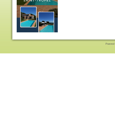
Pwered