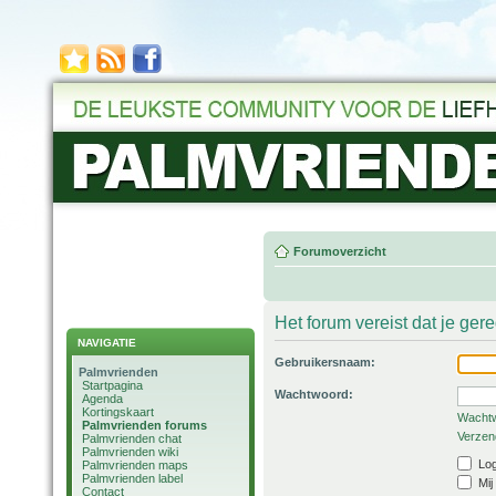
Forumoverzicht
Het forum vereist dat je ger
NAVIGATIE
Gebruikersnaam:
Palmvrienden
Startpagina
Wachtwoord:
Agenda
Kortingskaart
Wachtw
Palmvrienden forums
Verzend
Palmvrienden chat
Palmvrienden wiki
Log
Palmvrienden maps
Palmvrienden label
Mij
Contact