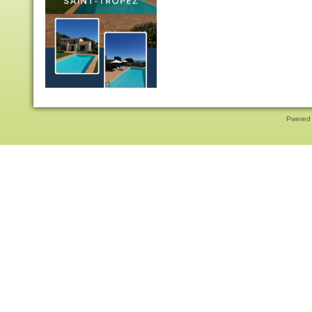
Pwered