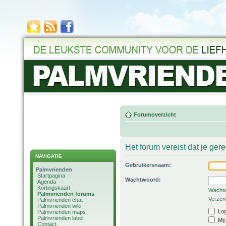
Forumoverzicht
Het forum vereist dat je ger
NAVIGATIE
Gebruikersnaam:
Palmvrienden
Startpagina
Wachtwoord:
Agenda
Kortingskaart
Wachtw
Palmvrienden forums
Verzend
Palmvrienden chat
Palmvrienden wiki
Log
Palmvrienden maps
Palmvrienden label
Mij
Contact