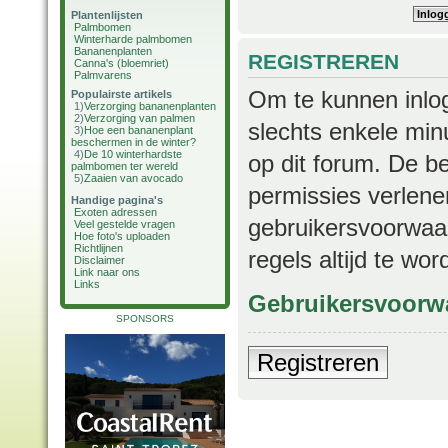
Plantenlijsten
Palmbomen
Winterharde palmbomen
Bananenplanten
REGISTREREN
Canna's (bloemriet)
Palmvarens
Om te kunnen inlog
Populairste artikels
1)
Verzorging bananenplanten
2)
Verzorging van palmen
slechts enkele min
3)
Hoe een bananenplant
beschermen in de winter?
4)
De 10 winterhardste
op dit forum. De b
palmbomen ter wereld
5)
Zaaien van avocado
permissies verlene
Handige pagina's
Exoten adressen
gebruikersvoorwaar
Veel gestelde vragen
Hoe foto's uploaden
Richtlijnen
regels altijd te wo
Disclaimer
Link naar ons
Links
Gebruikersvoorw
SPONSORS
Registreren