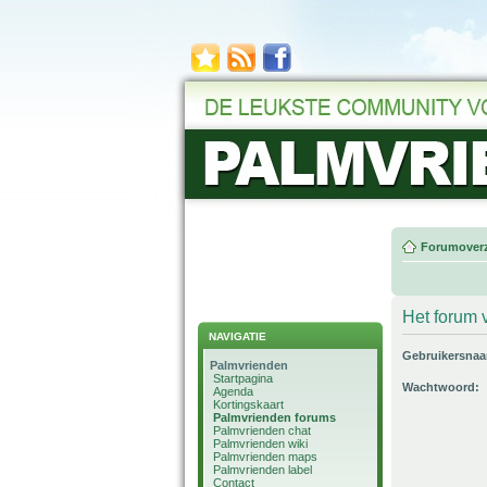
Forumoverz
Het forum v
NAVIGATIE
Gebruikersna
Palmvrienden
Startpagina
Wachtwoord:
Agenda
Kortingskaart
Palmvrienden forums
Palmvrienden chat
Palmvrienden wiki
Palmvrienden maps
Palmvrienden label
Contact