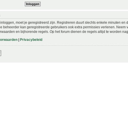
N
nloggen, moet je geregistreerd zijn. Registreren duurt slechts enkele minuten en 
De beheerder kan geregistreerde gebruikers ook extra permissies verlenen. Neem vo
rwaarden en bijhorende regels. Op het forum dienen de regels altijd te worden nag
oorwaarden
|
Privacybeleid