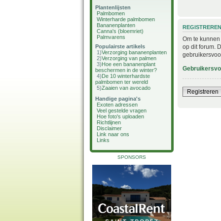
Plantenlijsten
Palmbomen
Winterharde palmbomen
Bananenplanten
REGISTRERE
Canna's (bloemriet)
Palmvarens
Om te kunnen i
op dit forum. 
Populairste artikels
1)
Verzorging bananenplanten
gebruikersvoo
2)
Verzorging van palmen
3)
Hoe een bananenplant
Gebruikersv
beschermen in de winter?
4)
De 10 winterhardste
palmbomen ter wereld
5)
Zaaien van avocado
Registreren
Handige pagina's
Exoten adressen
Veel gestelde vragen
Hoe foto's uploaden
Richtlijnen
Disclaimer
Link naar ons
Links
SPONSORS