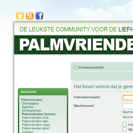
Forumoverzicht
Het forum vereist dat je ger
NAVIGATIE
Gebruikersnaam:
Palmvrienden
Startpagina
Wachtwoord:
Agenda
Kortingskaart
Wachtw
Palmvrienden forums
Verzend
Palmvrienden chat
Palmvrienden wiki
Log
Palmvrienden maps
Palmvrienden label
Mij
Contact