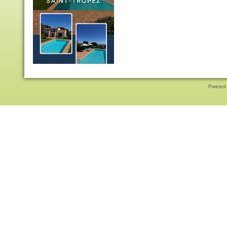
Pwered