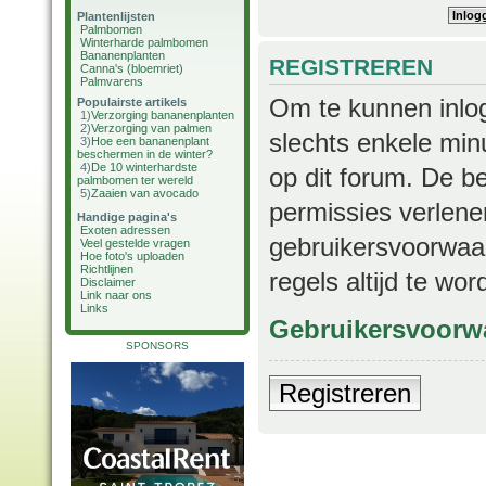
Plantenlijsten
Palmbomen
Winterharde palmbomen
Bananenplanten
REGISTREREN
Canna's (bloemriet)
Palmvarens
Om te kunnen inlog
Populairste artikels
1)
Verzorging bananenplanten
2)
Verzorging van palmen
slechts enkele min
3)
Hoe een bananenplant
beschermen in de winter?
4)
De 10 winterhardste
op dit forum. De b
palmbomen ter wereld
5)
Zaaien van avocado
permissies verlene
Handige pagina's
Exoten adressen
gebruikersvoorwaar
Veel gestelde vragen
Hoe foto's uploaden
Richtlijnen
regels altijd te wo
Disclaimer
Link naar ons
Links
Gebruikersvoorw
SPONSORS
Registreren