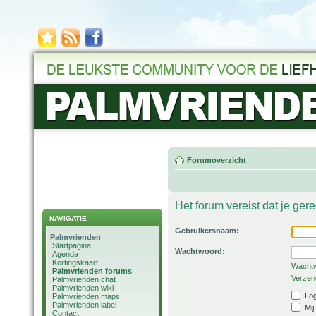
Forumoverzicht
Het forum vereist dat je ger
NAVIGATIE
Gebruikersnaam:
Palmvrienden
Startpagina
Wachtwoord:
Agenda
Kortingskaart
Wachtw
Palmvrienden forums
Verzend
Palmvrienden chat
Palmvrienden wiki
Log
Palmvrienden maps
Palmvrienden label
Mij
Contact