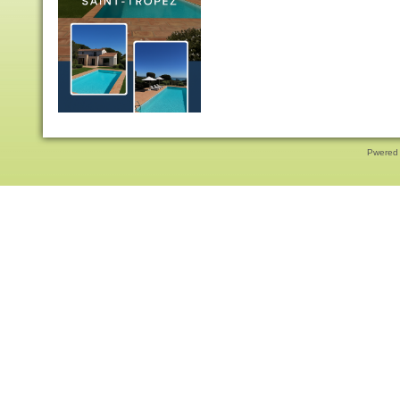
Pwered