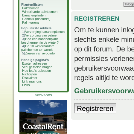
Plantenlijsten
Palmbomen
Winterharde palmbomen
Bananenplanten
REGISTREREN
Canna's (bloemriet)
Palmvarens
Om te kunnen inlog
Populairste artikels
1)
Verzorging bananenplanten
2)
Verzorging van palmen
slechts enkele min
3)
Hoe een bananenplant
beschermen in de winter?
4)
De 10 winterhardste
op dit forum. De b
palmbomen ter wereld
5)
Zaaien van avocado
permissies verlene
Handige pagina's
Exoten adressen
gebruikersvoorwaar
Veel gestelde vragen
Hoe foto's uploaden
Richtlijnen
regels altijd te wo
Disclaimer
Link naar ons
Links
Gebruikersvoorw
SPONSORS
Registreren