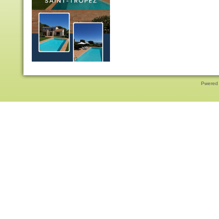
Pwered