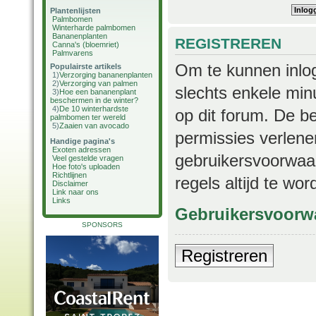
Plantenlijsten
Palmbomen
Winterharde palmbomen
Bananenplanten
REGISTREREN
Canna's (bloemriet)
Palmvarens
Om te kunnen inlog
Populairste artikels
1)
Verzorging bananenplanten
2)
Verzorging van palmen
slechts enkele min
3)
Hoe een bananenplant
beschermen in de winter?
4)
De 10 winterhardste
op dit forum. De b
palmbomen ter wereld
5)
Zaaien van avocado
permissies verlene
Handige pagina's
Exoten adressen
gebruikersvoorwaar
Veel gestelde vragen
Hoe foto's uploaden
Richtlijnen
regels altijd te wo
Disclaimer
Link naar ons
Links
Gebruikersvoorw
SPONSORS
Registreren