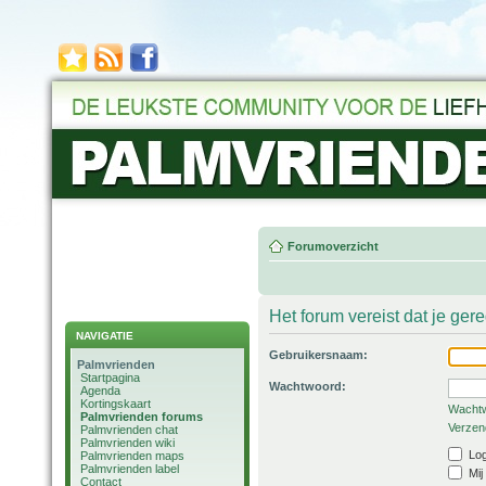
Forumoverzicht
Het forum vereist dat je ger
NAVIGATIE
Gebruikersnaam:
Palmvrienden
Startpagina
Wachtwoord:
Agenda
Kortingskaart
Wachtw
Palmvrienden forums
Verzend
Palmvrienden chat
Palmvrienden wiki
Log
Palmvrienden maps
Palmvrienden label
Mij
Contact