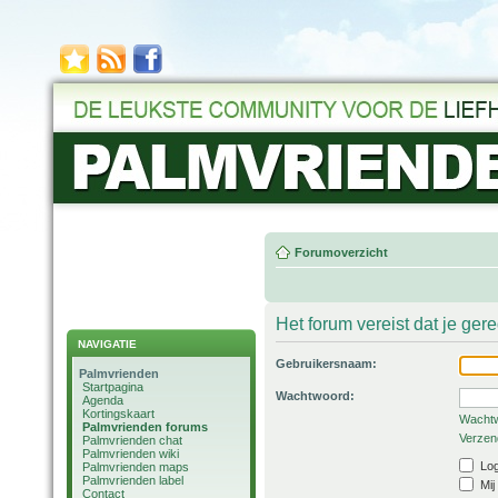
Forumoverzicht
Het forum vereist dat je ger
NAVIGATIE
Gebruikersnaam:
Palmvrienden
Startpagina
Wachtwoord:
Agenda
Kortingskaart
Wachtw
Palmvrienden forums
Verzend
Palmvrienden chat
Palmvrienden wiki
Log
Palmvrienden maps
Palmvrienden label
Mij
Contact