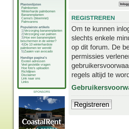
Plantenlijsten
Palmbomen
Winterharde palmbomen
Bananenplanten
REGISTREREN
Canna's (bloemriet)
Palmvarens
Om te kunnen inlog
Populairste artikels
1)
Verzorging bananenplanten
2)
Verzorging van palmen
slechts enkele min
3)
Hoe een bananenplant
beschermen in de winter?
4)
De 10 winterhardste
op dit forum. De b
palmbomen ter wereld
5)
Zaaien van avocado
permissies verlene
Handige pagina's
Exoten adressen
gebruikersvoorwaar
Veel gestelde vragen
Hoe foto's uploaden
Richtlijnen
regels altijd te wo
Disclaimer
Link naar ons
Links
Gebruikersvoorw
SPONSORS
Registreren