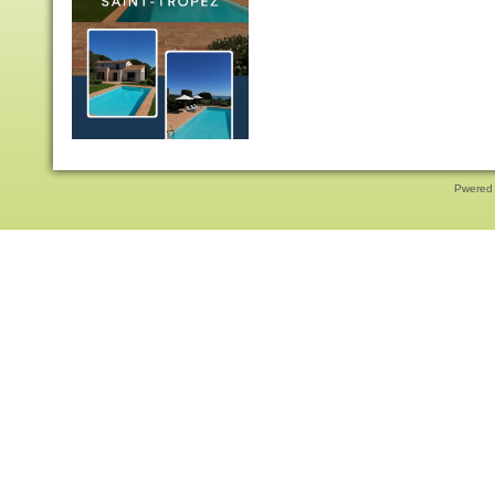
Pwered