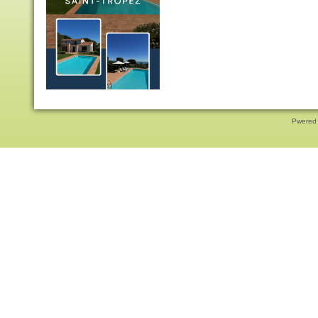
Pwered