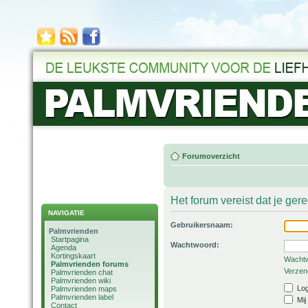
Forumoverzicht
Het forum vereist dat je ger
NAVIGATIE
Gebruikersnaam:
Palmvrienden
Startpagina
Wachtwoord:
Agenda
Kortingskaart
Wachtw
Palmvrienden forums
Verzend
Palmvrienden chat
Palmvrienden wiki
Log
Palmvrienden maps
Palmvrienden label
Mij
Contact