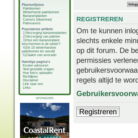
Plantenlijsten
Palmbomen
Winterharde palmbomen
Bananenplanten
REGISTREREN
Canna's (bloemriet)
Palmvarens
Om te kunnen inlog
Populairste artikels
1)
Verzorging bananenplanten
2)
Verzorging van palmen
slechts enkele min
3)
Hoe een bananenplant
beschermen in de winter?
4)
De 10 winterhardste
op dit forum. De b
palmbomen ter wereld
5)
Zaaien van avocado
permissies verlene
Handige pagina's
Exoten adressen
gebruikersvoorwaar
Veel gestelde vragen
Hoe foto's uploaden
Richtlijnen
regels altijd te wo
Disclaimer
Link naar ons
Links
Gebruikersvoorw
SPONSORS
Registreren