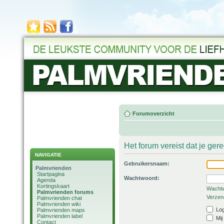
Forumoverzicht
Het forum vereist dat je ger
NAVIGATIE
Gebruikersnaam:
Palmvrienden
Startpagina
Wachtwoord:
Agenda
Kortingskaart
Wachtw
Palmvrienden forums
Verzend
Palmvrienden chat
Palmvrienden wiki
Log
Palmvrienden maps
Palmvrienden label
Mij
Contact