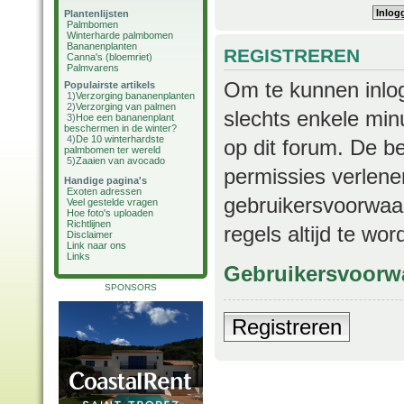
Plantenlijsten
Palmbomen
Winterharde palmbomen
Bananenplanten
REGISTREREN
Canna's (bloemriet)
Palmvarens
Om te kunnen inlog
Populairste artikels
1)
Verzorging bananenplanten
2)
Verzorging van palmen
slechts enkele min
3)
Hoe een bananenplant
beschermen in de winter?
4)
De 10 winterhardste
op dit forum. De b
palmbomen ter wereld
5)
Zaaien van avocado
permissies verlene
Handige pagina's
Exoten adressen
gebruikersvoorwaar
Veel gestelde vragen
Hoe foto's uploaden
Richtlijnen
regels altijd te wo
Disclaimer
Link naar ons
Links
Gebruikersvoorw
SPONSORS
Registreren