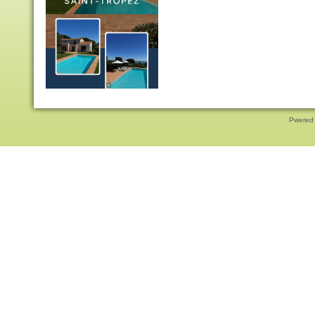
Pwered