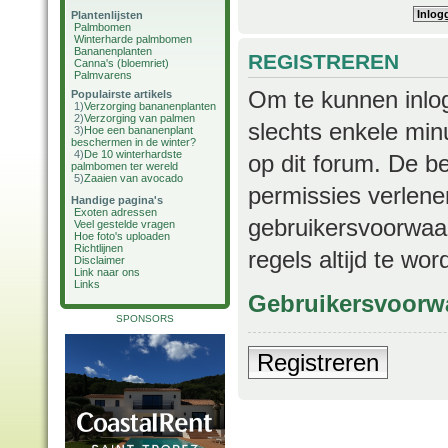
Plantenlijsten
Palmbomen
Winterharde palmbomen
Bananenplanten
REGISTREREN
Canna's (bloemriet)
Palmvarens
Om te kunnen inlog
Populairste artikels
1)
Verzorging bananenplanten
2)
Verzorging van palmen
slechts enkele min
3)
Hoe een bananenplant
beschermen in de winter?
4)
De 10 winterhardste
op dit forum. De b
palmbomen ter wereld
5)
Zaaien van avocado
permissies verlene
Handige pagina's
Exoten adressen
gebruikersvoorwaar
Veel gestelde vragen
Hoe foto's uploaden
Richtlijnen
regels altijd te wo
Disclaimer
Link naar ons
Links
Gebruikersvoorw
SPONSORS
Registreren