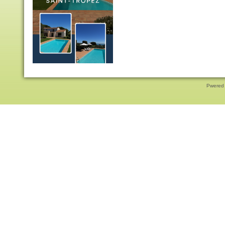
Pwered