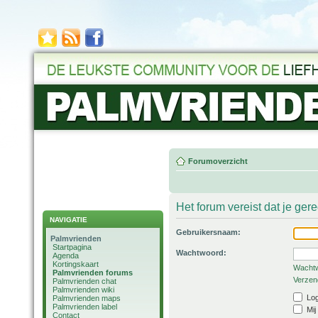
Forumoverzicht
Het forum vereist dat je ger
NAVIGATIE
Gebruikersnaam:
Palmvrienden
Startpagina
Wachtwoord:
Agenda
Kortingskaart
Wachtw
Palmvrienden forums
Verzend
Palmvrienden chat
Palmvrienden wiki
Log
Palmvrienden maps
Palmvrienden label
Mij
Contact