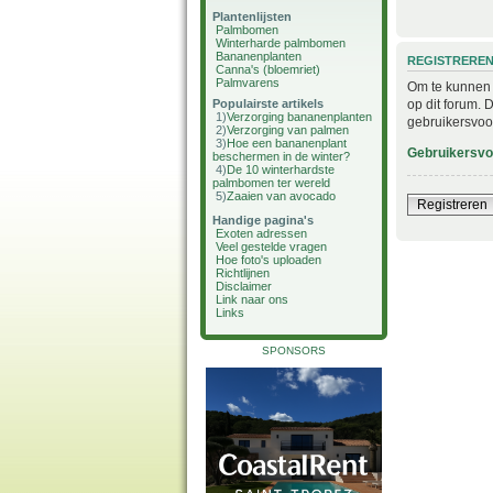
Plantenlijsten
Palmbomen
Winterharde palmbomen
Bananenplanten
REGISTRERE
Canna's (bloemriet)
Palmvarens
Om te kunnen i
op dit forum. 
Populairste artikels
1)
Verzorging bananenplanten
gebruikersvoo
2)
Verzorging van palmen
3)
Hoe een bananenplant
Gebruikersv
beschermen in de winter?
4)
De 10 winterhardste
palmbomen ter wereld
5)
Zaaien van avocado
Registreren
Handige pagina's
Exoten adressen
Veel gestelde vragen
Hoe foto's uploaden
Richtlijnen
Disclaimer
Link naar ons
Links
SPONSORS