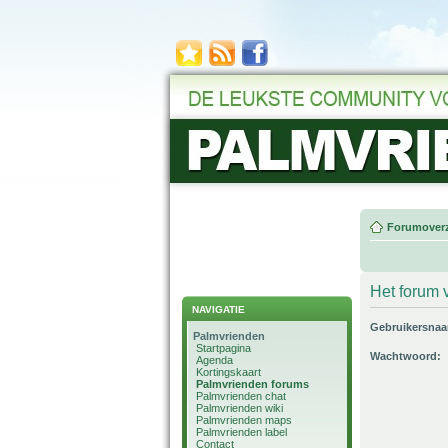
Forumoverz
Het forum v
NAVIGATIE
Gebruikersna
Palmvrienden
Startpagina
Wachtwoord:
Agenda
Kortingskaart
Palmvrienden forums
Palmvrienden chat
Palmvrienden wiki
Palmvrienden maps
Palmvrienden label
Contact