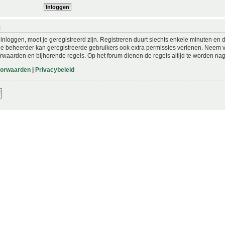
N
nloggen, moet je geregistreerd zijn. Registreren duurt slechts enkele minuten en 
De beheerder kan geregistreerde gebruikers ook extra permissies verlenen. Neem vo
rwaarden en bijhorende regels. Op het forum dienen de regels altijd te worden nag
oorwaarden
|
Privacybeleid