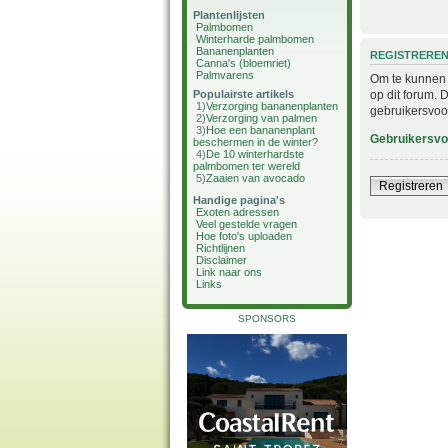
Plantenlijsten
Palmbomen
Winterharde palmbomen
Bananenplanten
REGISTRERE
Canna's (bloemriet)
Palmvarens
Om te kunnen i
op dit forum. 
Populairste artikels
1)
Verzorging bananenplanten
gebruikersvoo
2)
Verzorging van palmen
3)
Hoe een bananenplant
Gebruikersv
beschermen in de winter?
4)
De 10 winterhardste
palmbomen ter wereld
5)
Zaaien van avocado
Registreren
Handige pagina's
Exoten adressen
Veel gestelde vragen
Hoe foto's uploaden
Richtlijnen
Disclaimer
Link naar ons
Links
SPONSORS