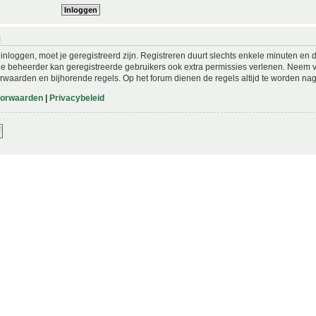
N
nloggen, moet je geregistreerd zijn. Registreren duurt slechts enkele minuten en 
De beheerder kan geregistreerde gebruikers ook extra permissies verlenen. Neem vo
rwaarden en bijhorende regels. Op het forum dienen de regels altijd te worden nag
oorwaarden
|
Privacybeleid