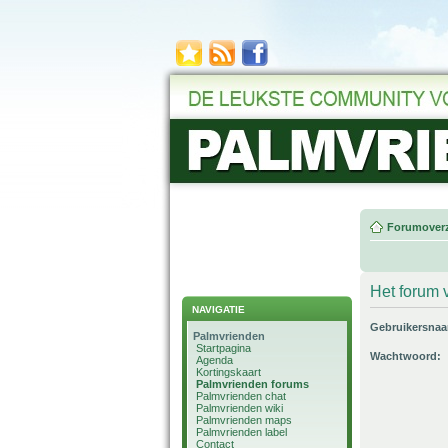
Forumoverz
Het forum v
NAVIGATIE
Gebruikersna
Palmvrienden
Startpagina
Wachtwoord:
Agenda
Kortingskaart
Palmvrienden forums
Palmvrienden chat
Palmvrienden wiki
Palmvrienden maps
Palmvrienden label
Contact