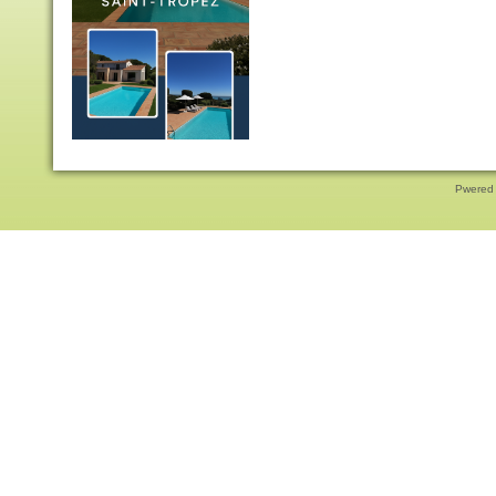
Pwered