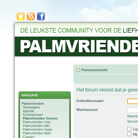
Forumoverzicht
Het forum vereist dat je ger
NAVIGATIE
Gebruikersnaam:
Palmvrienden
Startpagina
Wachtwoord:
Agenda
Kortingskaart
Wachtw
Palmvrienden forums
Verzend
Palmvrienden chat
Palmvrienden wiki
Log
Palmvrienden maps
Palmvrienden label
Mij
Contact