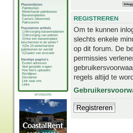
Plantenlijsten
Palmbomen
Winterharde palmbomen
Bananenplanten
REGISTREREN
Canna's (bloemriet)
Palmvarens
Om te kunnen inlog
Populairste artikels
1)
Verzorging bananenplanten
2)
Verzorging van palmen
slechts enkele min
3)
Hoe een bananenplant
beschermen in de winter?
4)
De 10 winterhardste
op dit forum. De b
palmbomen ter wereld
5)
Zaaien van avocado
permissies verlene
Handige pagina's
Exoten adressen
gebruikersvoorwaar
Veel gestelde vragen
Hoe foto's uploaden
Richtlijnen
regels altijd te wo
Disclaimer
Link naar ons
Links
Gebruikersvoorw
SPONSORS
Registreren