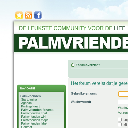
Forumoverzicht
Het forum vereist dat je ger
NAVIGATIE
Gebruikersnaam:
Palmvrienden
Startpagina
Wachtwoord:
Agenda
Kortingskaart
Wachtw
Palmvrienden forums
Verzend
Palmvrienden chat
Palmvrienden wiki
Log
Palmvrienden maps
Palmvrienden label
Mij
Contact