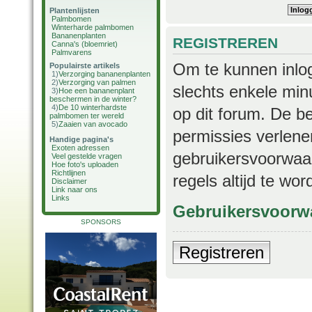
Plantenlijsten
Palmbomen
Winterharde palmbomen
Bananenplanten
REGISTREREN
Canna's (bloemriet)
Palmvarens
Om te kunnen inlog
Populairste artikels
1)
Verzorging bananenplanten
2)
Verzorging van palmen
slechts enkele min
3)
Hoe een bananenplant
beschermen in de winter?
4)
De 10 winterhardste
op dit forum. De b
palmbomen ter wereld
5)
Zaaien van avocado
permissies verlene
Handige pagina's
Exoten adressen
gebruikersvoorwaar
Veel gestelde vragen
Hoe foto's uploaden
Richtlijnen
regels altijd te wo
Disclaimer
Link naar ons
Links
Gebruikersvoorw
SPONSORS
Registreren