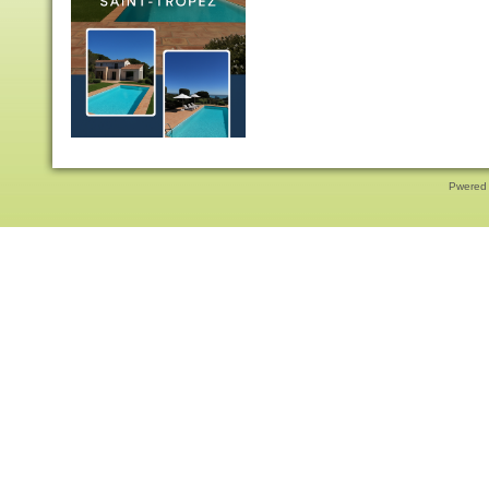
Pwered