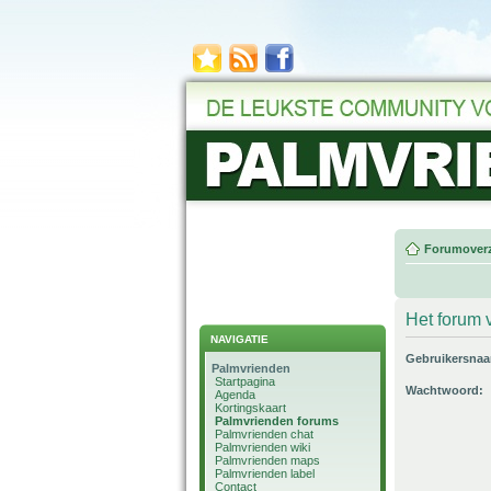
Forumoverz
Het forum v
NAVIGATIE
Gebruikersna
Palmvrienden
Startpagina
Wachtwoord:
Agenda
Kortingskaart
Palmvrienden forums
Palmvrienden chat
Palmvrienden wiki
Palmvrienden maps
Palmvrienden label
Contact