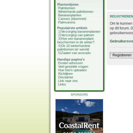
Plantenlijsten
Palmbomen
Winterharde palmbomen
Bananenplanten
REGISTRERE
Canna's (bloemriet)
Palmvarens
Om te kunnen i
op dit forum. 
Populairste artikels
1)
Verzorging bananenplanten
gebruikersvoo
2)
Verzorging van palmen
3)
Hoe een bananenplant
Gebruikersv
beschermen in de winter?
4)
De 10 winterhardste
palmbomen ter wereld
5)
Zaaien van avocado
Registreren
Handige pagina's
Exoten adressen
Veel gestelde vragen
Hoe foto's uploaden
Richtlijnen
Disclaimer
Link naar ons
Links
SPONSORS