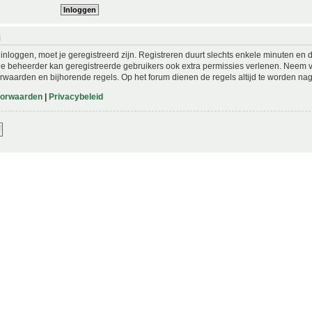
N
nloggen, moet je geregistreerd zijn. Registreren duurt slechts enkele minuten en 
De beheerder kan geregistreerde gebruikers ook extra permissies verlenen. Neem vo
rwaarden en bijhorende regels. Op het forum dienen de regels altijd te worden nag
oorwaarden
|
Privacybeleid