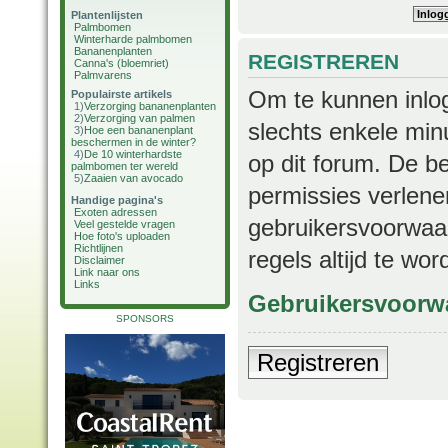
Plantenlijsten
Palmbomen
Winterharde palmbomen
Bananenplanten
REGISTREREN
Canna's (bloemriet)
Palmvarens
Om te kunnen inlog
Populairste artikels
1)
Verzorging bananenplanten
2)
Verzorging van palmen
slechts enkele min
3)
Hoe een bananenplant
beschermen in de winter?
4)
De 10 winterhardste
op dit forum. De b
palmbomen ter wereld
5)
Zaaien van avocado
permissies verlene
Handige pagina's
Exoten adressen
gebruikersvoorwaar
Veel gestelde vragen
Hoe foto's uploaden
Richtlijnen
regels altijd te wo
Disclaimer
Link naar ons
Links
Gebruikersvoorw
SPONSORS
Registreren