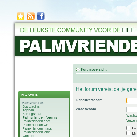
Forumoverzicht
Het forum vereist dat je ger
NAVIGATIE
Gebruikersnaam:
Palmvrienden
Startpagina
Wachtwoord:
Agenda
Kortingskaart
Wachtw
Palmvrienden forums
Verzend
Palmvrienden chat
Palmvrienden wiki
Log
Palmvrienden maps
Palmvrienden label
Mij
Contact