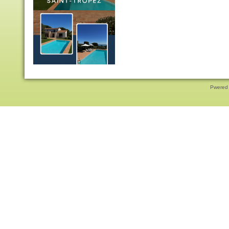
Pwered