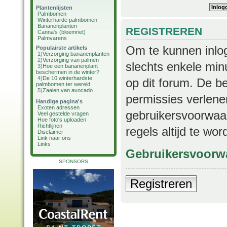
Plantenlijsten
Palmbomen
Winterharde palmbomen
Bananenplanten
REGISTREREN
Canna's (bloemriet)
Palmvarens
Om te kunnen inlog
Populairste artikels
1)
Verzorging bananenplanten
2)
Verzorging van palmen
slechts enkele min
3)
Hoe een bananenplant
beschermen in de winter?
4)
De 10 winterhardste
op dit forum. De b
palmbomen ter wereld
5)
Zaaien van avocado
permissies verlene
Handige pagina's
Exoten adressen
gebruikersvoorwaar
Veel gestelde vragen
Hoe foto's uploaden
Richtlijnen
regels altijd te wo
Disclaimer
Link naar ons
Links
Gebruikersvoorw
SPONSORS
Registreren