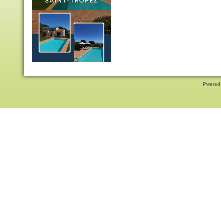
Pwered