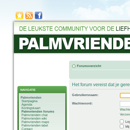
Forumoverzicht
Het forum vereist dat je ger
NAVIGATIE
Gebruikersnaam:
Palmvrienden
Startpagina
Wachtwoord:
Agenda
Kortingskaart
Wachtw
Palmvrienden forums
Verzend
Palmvrienden chat
Palmvrienden wiki
Log
Palmvrienden maps
Palmvrienden label
Mij
Contact