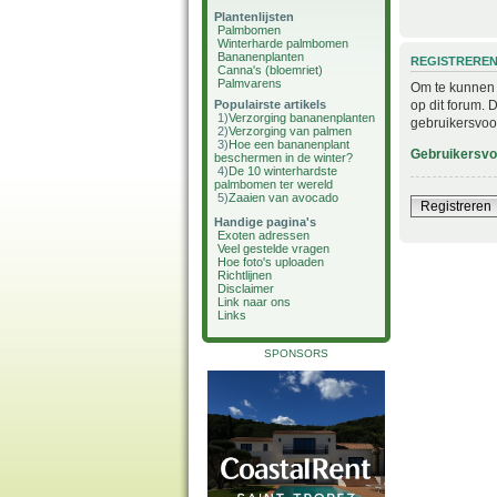
Plantenlijsten
Palmbomen
Winterharde palmbomen
Bananenplanten
REGISTRERE
Canna's (bloemriet)
Palmvarens
Om te kunnen i
op dit forum. 
Populairste artikels
1)
Verzorging bananenplanten
gebruikersvoo
2)
Verzorging van palmen
3)
Hoe een bananenplant
Gebruikersv
beschermen in de winter?
4)
De 10 winterhardste
palmbomen ter wereld
5)
Zaaien van avocado
Registreren
Handige pagina's
Exoten adressen
Veel gestelde vragen
Hoe foto's uploaden
Richtlijnen
Disclaimer
Link naar ons
Links
SPONSORS