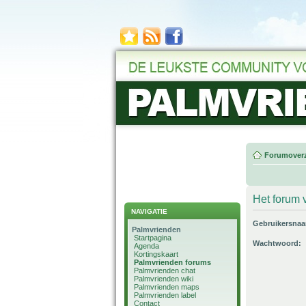
Forumoverz
Het forum v
NAVIGATIE
Gebruikersna
Palmvrienden
Startpagina
Wachtwoord:
Agenda
Kortingskaart
Palmvrienden forums
Palmvrienden chat
Palmvrienden wiki
Palmvrienden maps
Palmvrienden label
Contact