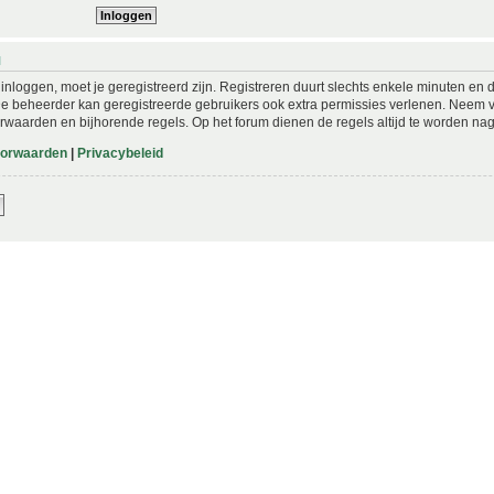
N
nloggen, moet je geregistreerd zijn. Registreren duurt slechts enkele minuten en 
De beheerder kan geregistreerde gebruikers ook extra permissies verlenen. Neem vo
rwaarden en bijhorende regels. Op het forum dienen de regels altijd te worden nag
oorwaarden
|
Privacybeleid