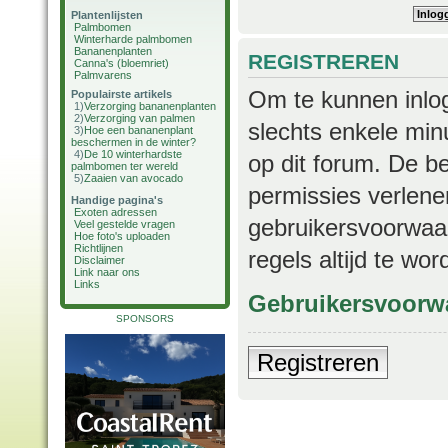
Plantenlijsten
Palmbomen
Winterharde palmbomen
Bananenplanten
REGISTREREN
Canna's (bloemriet)
Palmvarens
Om te kunnen inlog
Populairste artikels
1)
Verzorging bananenplanten
2)
Verzorging van palmen
slechts enkele min
3)
Hoe een bananenplant
beschermen in de winter?
4)
De 10 winterhardste
op dit forum. De b
palmbomen ter wereld
5)
Zaaien van avocado
permissies verlene
Handige pagina's
Exoten adressen
gebruikersvoorwaar
Veel gestelde vragen
Hoe foto's uploaden
Richtlijnen
regels altijd te wo
Disclaimer
Link naar ons
Links
Gebruikersvoorw
SPONSORS
Registreren