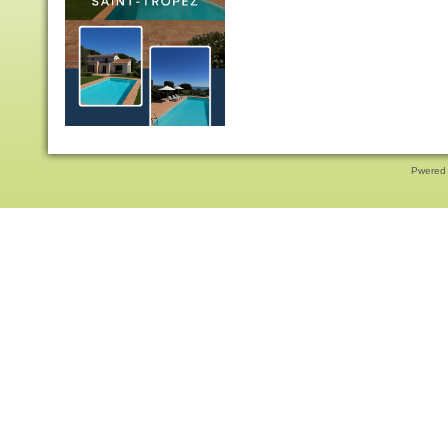
Pwered