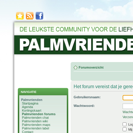
Forumoverzicht
Het forum vereist dat je ger
NAVIGATIE
Gebruikersnaam:
Palmvrienden
Startpagina
Wachtwoord:
Agenda
Kortingskaart
Wachtw
Palmvrienden forums
Verzend
Palmvrienden chat
Palmvrienden wiki
Log
Palmvrienden maps
Palmvrienden label
Mij
Contact